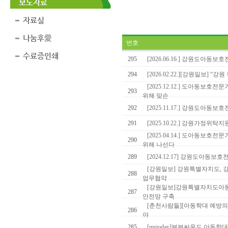
보도자료
자료실
나눔후愛
번호
수료증인쇄
295
[2026.06.16.] 강원도
294
[2026.02.22.][강원일보] 
[2025.12.12.] 도아동
293
위해 맞손
292
[2025.11.17.] 강원도아
291
[2025.10.22.] 강원가
[2025.04.14.] 도아동보
290
위해 나선다
289
[2024.12.17] 강원도아
[강원일보] 강원특별자치도,
288
업무협약
[강원일보]강원특별자치도아
287
안전망 구축
[춘천사람들][아동학대 예방의 
286
야
285
[mstoday]부부싸움도 아동학대