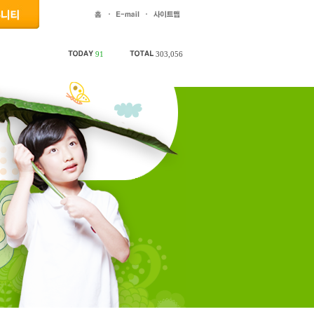
91
303,056