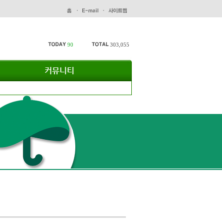
90
303,055
커뮤니티